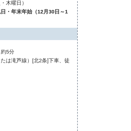
火・木曜日）
日・年末年始（12月30日～1
 約5分
たは滝芦線）[北2条]下車、徒