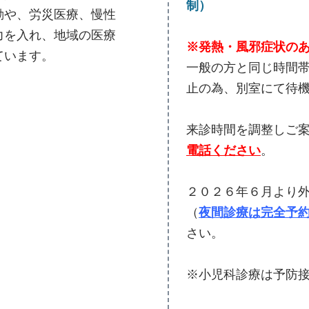
制）
動や、労災医療、慢性
力を入れ、地域の医療
※発熱・風邪症状の
ています。
一般の方と同じ時間
止の為、別室にて待
来診時間を調整しご
電話ください
。
２０２６年６月より
（
夜間診療は完全予
さい。
※小児科診療は予防