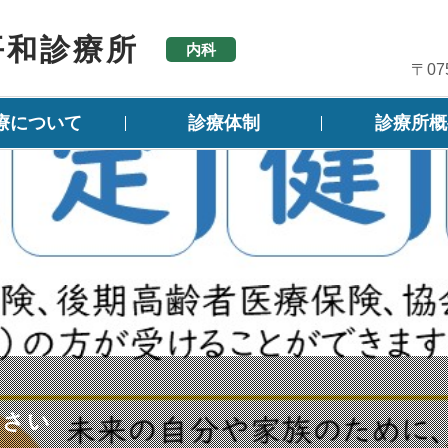
平和診療所
内科
〒0
療について
診療体制
診療所概
ださい