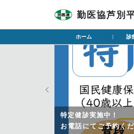
勤医協芦別
ホーム
診
特定健診実施中！
お電話にてご予約く