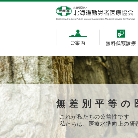
ご案内
無料低額診療
平和的な対話
国際紛争における武力行使の
命と健康に対する攻撃を許さ