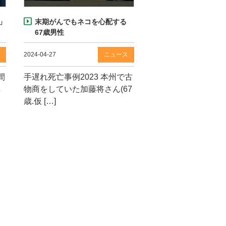
」
末期がんでもネコを心配する
67歳男性
ス
2024-04-27
ニュース
間
手遅れ死亡事例2023 本州で古
し
物商をしていた加藤将さん(67
歳.仮 […]