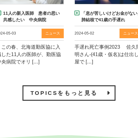
11人の新入医師 患者の思い
「息が苦しいけどお金がない
共感したい 中央病院
肺結核で41歳の手遅れ
024-05-03
ニュース
2024-05-02
ニュー
この春、北海道勤医協に入
手遅れ死亡事例2023 佐久
職した11人の医師が、勤医協
明さん-(41歳・仮名)は仕出
中央病院でオリ […]
屋で […]
TOPICSをもっと見る