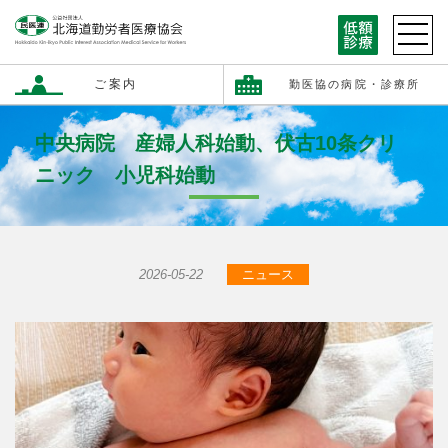
ご案内
勤医協の病院・診療所
中央病院 産婦人科始動、伏古10条クリ
ニック 小児科始動
2026-05-22
ニュース