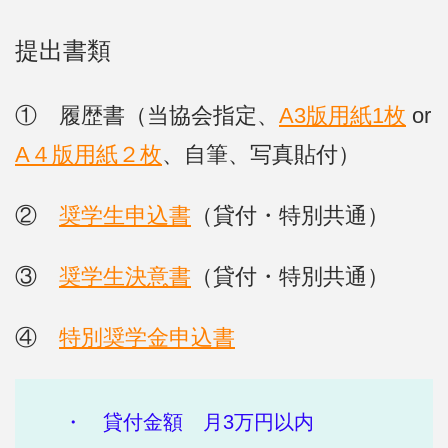
提出書類
① 履歴書（当協会指定、
A3版用紙1枚
or
A４版用紙２枚
、自筆、写真貼付）
②
奨学生申込書
（貸付・特別共通）
③
奨学生決意書
（貸付・特別共通）
④
特別奨学金申込書
・ 貸付金額 月3万円以内