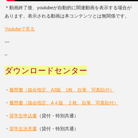
＊動画終了後、youtubeが自動的に関連動画を表示する場合が
あります。表示される動画は本コンテンツとは無関係です。
Youtubeで見る
—
–
ダウンロードセンター
・
履歴書（協会指定、A3版 1枚、自筆、写真貼付）
・
履歴書（協会指定、A４版 ２枚、自筆、写真貼付）
・
奨学生申込書
（貸付・特別共通）
・
奨学生決意書
（貸付・特別共通）