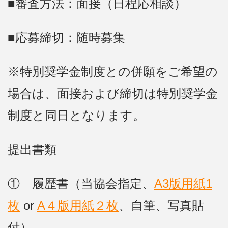
■審査方法：面接（日程応相談）
■応募締切：随時募集
※特別奨学金制度との併願をご希望の
場合は、面接および締切は特別奨学金
制度と同日となります。
提出書類
① 履歴書（当協会指定、
A3版用紙1
枚
or
A４版用紙２枚
、自筆、写真貼
付）