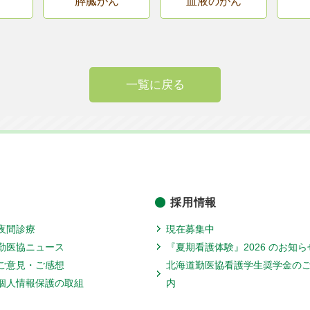
膵臓がん
血液のがん
一覧に戻る
採用情報
夜間診療
現在募集中
勤医協ニュース
『夏期看護体験』2026 のお知ら
ご意見・ご感想
北海道勤医協看護学生奨学金の
個人情報保護の取組
内