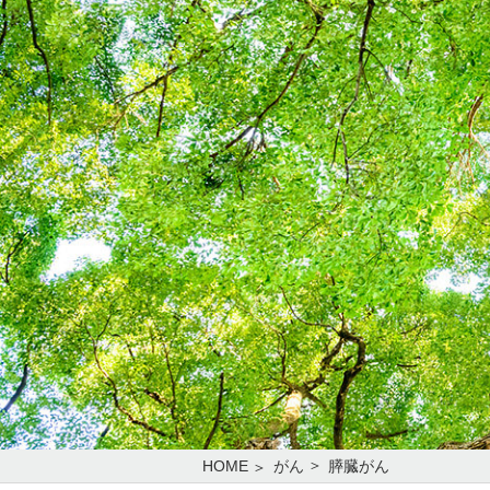
HOME
がん
膵臓がん