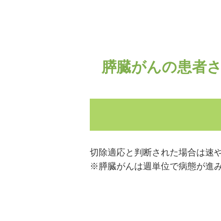
膵臓がんの患者さ
切除適応と判断された場合は速
※膵臓がんは週単位で病態が進