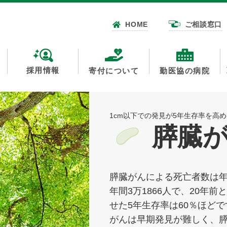
HOME
ご相談窓口
採用情報
寄付について
勤医協の病院
1cm以下での発見が5年生存率を高
膵臓
膵臓がんによる死亡者数は年
年間3万1866人で、20年
せた5年生存率は60％ほど
がんは早期発見が難しく、