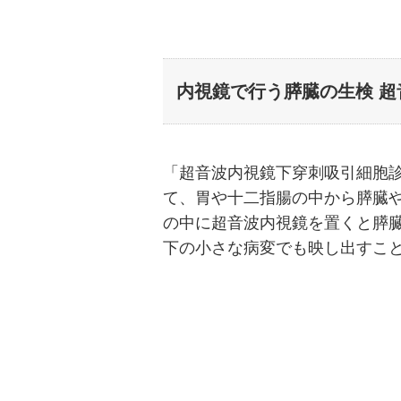
内視鏡で行う膵臓の生検 
「超音波内視鏡下穿刺吸引細胞
て、胃や十二指腸の中から膵臓
の中に超音波内視鏡を置くと膵臓
下の小さな病変でも映し出すこ