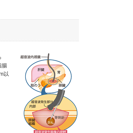
っ
指腸
m以